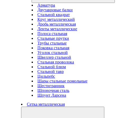
Арматура
Двутавровые балки
Стальной квадрат
Круг металлический
Дробь металлическая
Ленты металлические
Полоса стальная
Стальные прутки
Трубы стальные
Поковка стальная
Уголок стальной
Швеллер стальной
Стальная проволока
Стальной блюм
Стальной тавр
Цильпебс
Шары стальные помольные
Шестигранник
Шпоночная сталь
Шпунт Ларсена
Сетка металлическая