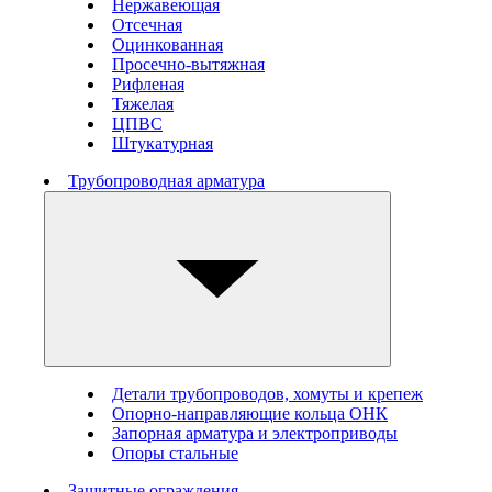
Нержавеющая
Отсечная
Оцинкованная
Просечно-вытяжная
Рифленая
Тяжелая
ЦПВС
Штукатурная
Трубопроводная арматура
Детали трубопроводов, хомуты и крепеж
Опорно-направляющие кольца ОНК
Запорная арматура и электроприводы
Опоры стальные
Защитные ограждения