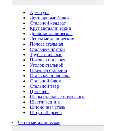
Арматура
Двутавровые балки
Стальной квадрат
Круг металлический
Дробь металлическая
Ленты металлические
Полоса стальная
Стальные прутки
Трубы стальные
Поковка стальная
Уголок стальной
Швеллер стальной
Стальная проволока
Стальной блюм
Стальной тавр
Цильпебс
Шары стальные помольные
Шестигранник
Шпоночная сталь
Шпунт Ларсена
Сетка металлическая