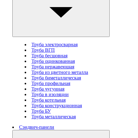
Труба электросварная
Труба ВГП
Труба бесшовная
Труба оцинкованная
Труба нержавеющая
Труба из цветного металла
Труба биметаллическая
Труба профильная
Труба чугунная
Труба в изоляции
Труба котельная
Труба конструкционная
Труба БУ
Труба металлическая
Сэндвич-панели