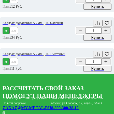
Купить
512
Руб.
Цена:
Квадрат дюралевый 55 мм Д16 матовый
кг
п.м.
Купить
534
Руб.
Цена:
Квадрат дюралевый 55 мм Д16Т матовый
кг
п.м.
Купить
511
Руб.
Цена:
РАССЧИТАТЬ СВОЙ ЗАКАЗ
ПОМОГУТ НАШИ МЕНЕДЖЕРЫ
Мы всегда готовы предоставить вам квалифицированную помощь
По всем вопросам
Москва, ул. Свободы, д.1, корп.6, офис 1
ZAKAZ@MY-METAL.RU
8-800-300-38-12