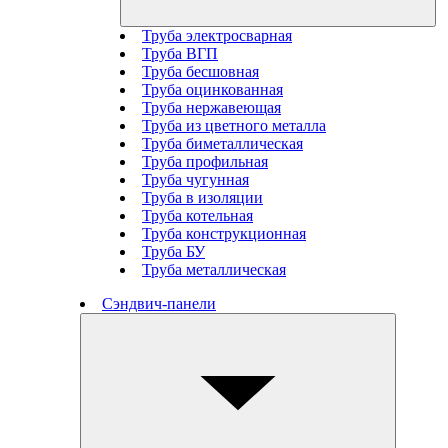
Труба электросварная
Труба ВГП
Труба бесшовная
Труба оцинкованная
Труба нержавеющая
Труба из цветного металла
Труба биметаллическая
Труба профильная
Труба чугунная
Труба в изоляции
Труба котельная
Труба конструкционная
Труба БУ
Труба металлическая
Сэндвич-панели