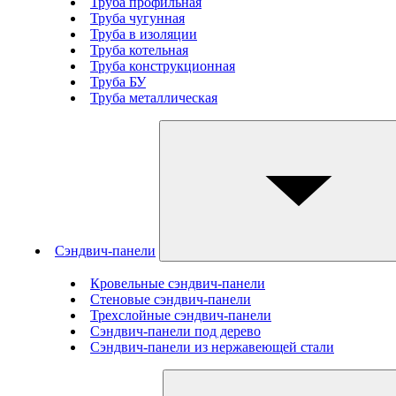
Труба профильная
Труба чугунная
Труба в изоляции
Труба котельная
Труба конструкционная
Труба БУ
Труба металлическая
Сэндвич-панели
Кровельные сэндвич-панели
Стеновые cэндвич-панели
Трехслойные сэндвич-панели
Сэндвич-панели под дерево
Сэндвич-панели из нержавеющей стали