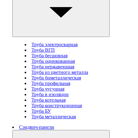
Труба электросварная
Труба ВГП
Труба бесшовная
Труба оцинкованная
Труба нержавеющая
Труба из цветного металла
Труба биметаллическая
Труба профильная
Труба чугунная
Труба в изоляции
Труба котельная
Труба конструкционная
Труба БУ
Труба металлическая
Сэндвич-панели