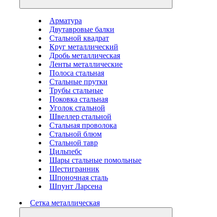
Арматура
Двутавровые балки
Стальной квадрат
Круг металлический
Дробь металлическая
Ленты металлические
Полоса стальная
Стальные прутки
Трубы стальные
Поковка стальная
Уголок стальной
Швеллер стальной
Стальная проволока
Стальной блюм
Стальной тавр
Цильпебс
Шары стальные помольные
Шестигранник
Шпоночная сталь
Шпунт Ларсена
Сетка металлическая