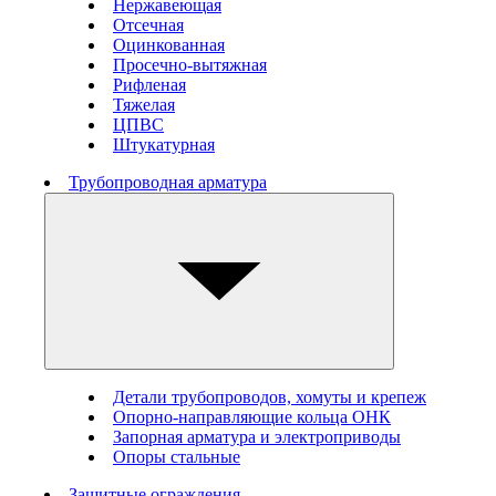
Нержавеющая
Отсечная
Оцинкованная
Просечно-вытяжная
Рифленая
Тяжелая
ЦПВС
Штукатурная
Трубопроводная арматура
Детали трубопроводов, хомуты и крепеж
Опорно-направляющие кольца ОНК
Запорная арматура и электроприводы
Опоры стальные
Защитные ограждения