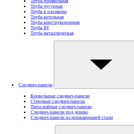
Труба профильная
Труба чугунная
Труба в изоляции
Труба котельная
Труба конструкционная
Труба БУ
Труба металлическая
Сэндвич-панели
Кровельные сэндвич-панели
Стеновые cэндвич-панели
Трехслойные сэндвич-панели
Сэндвич-панели под дерево
Сэндвич-панели из нержавеющей стали