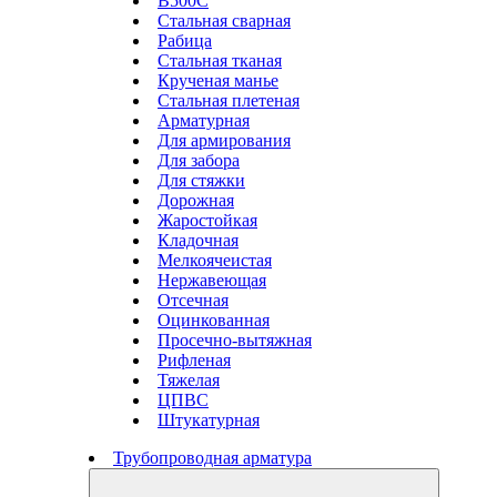
В500С
Стальная сварная
Рабица
Стальная тканая
Крученая манье
Стальная плетеная
Арматурная
Для армирования
Для забора
Для стяжки
Дорожная
Жаростойкая
Кладочная
Мелкоячеистая
Нержавеющая
Отсечная
Оцинкованная
Просечно-вытяжная
Рифленая
Тяжелая
ЦПВС
Штукатурная
Трубопроводная арматура