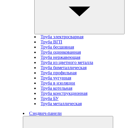
Труба электросварная
Труба ВГП
Труба бесшовная
Труба оцинкованная
Труба нержавеющая
Труба из цветного металла
Труба биметаллическая
Труба профильная
Труба чугунная
Труба в изоляции
Труба котельная
Труба конструкционная
Труба БУ
Труба металлическая
Сэндвич-панели