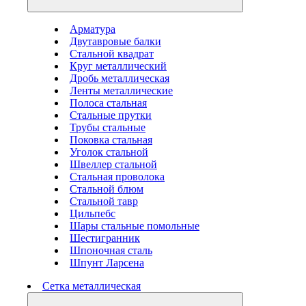
Арматура
Двутавровые балки
Стальной квадрат
Круг металлический
Дробь металлическая
Ленты металлические
Полоса стальная
Стальные прутки
Трубы стальные
Поковка стальная
Уголок стальной
Швеллер стальной
Стальная проволока
Стальной блюм
Стальной тавр
Цильпебс
Шары стальные помольные
Шестигранник
Шпоночная сталь
Шпунт Ларсена
Сетка металлическая