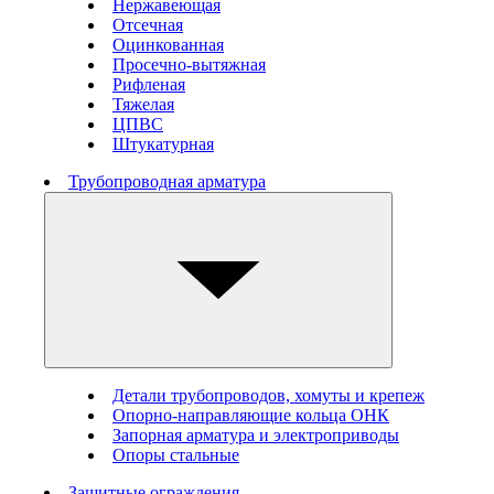
Нержавеющая
Отсечная
Оцинкованная
Просечно-вытяжная
Рифленая
Тяжелая
ЦПВС
Штукатурная
Трубопроводная арматура
Детали трубопроводов, хомуты и крепеж
Опорно-направляющие кольца ОНК
Запорная арматура и электроприводы
Опоры стальные
Защитные ограждения