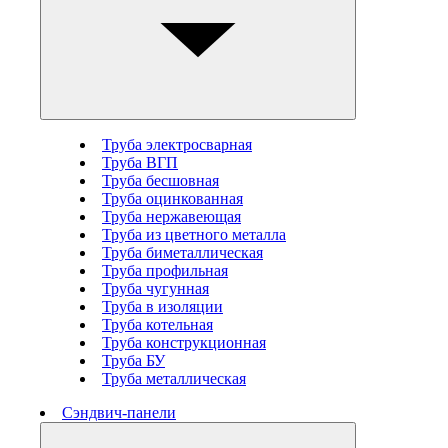
Труба электросварная
Труба ВГП
Труба бесшовная
Труба оцинкованная
Труба нержавеющая
Труба из цветного металла
Труба биметаллическая
Труба профильная
Труба чугунная
Труба в изоляции
Труба котельная
Труба конструкционная
Труба БУ
Труба металлическая
Сэндвич-панели