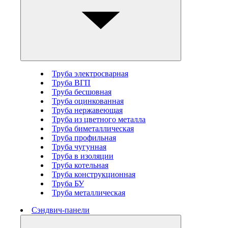
Труба электросварная
Труба ВГП
Труба бесшовная
Труба оцинкованная
Труба нержавеющая
Труба из цветного металла
Труба биметаллическая
Труба профильная
Труба чугунная
Труба в изоляции
Труба котельная
Труба конструкционная
Труба БУ
Труба металлическая
Сэндвич-панели