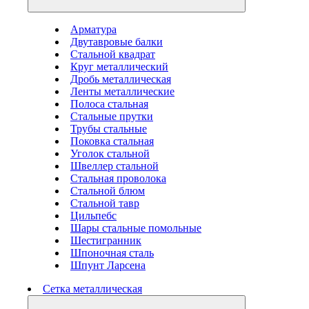
Арматура
Двутавровые балки
Стальной квадрат
Круг металлический
Дробь металлическая
Ленты металлические
Полоса стальная
Стальные прутки
Трубы стальные
Поковка стальная
Уголок стальной
Швеллер стальной
Стальная проволока
Стальной блюм
Стальной тавр
Цильпебс
Шары стальные помольные
Шестигранник
Шпоночная сталь
Шпунт Ларсена
Сетка металлическая