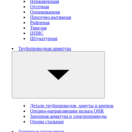
Нержавеющая
Отсечная
Оцинкованная
Просечно-вытяжная
Рифленая
Тяжелая
ЦПВС
Штукатурная
Трубопроводная арматура
Детали трубопроводов, хомуты и крепеж
Опорно-направляющие кольца ОНК
Запорная арматура и электроприводы
Опоры стальные
Защитные ограждения