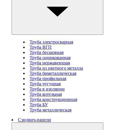
Труба электросварная
Труба ВГП
Труба бесшовная
Труба оцинкованная
Труба нержавеющая
Труба из цветного металла
Труба биметаллическая
Труба профильная
Труба чугунная
Труба в изоляции
Труба котельная
Труба конструкционная
Труба БУ
Труба металлическая
Сэндвич-панели