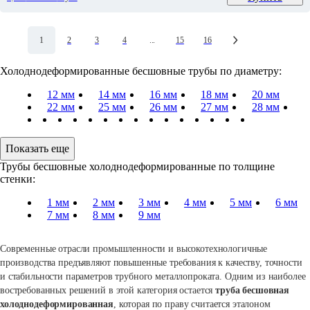
1
2
3
4
...
15
16
Холоднодеформированные бесшовные трубы по диаметру:
12 мм
14 мм
16 мм
18 мм
20 мм
22 мм
25 мм
26 мм
27 мм
28 мм
Показать еще
Трубы бесшовные холоднодеформированные по толщине
стенки:
1 мм
2 мм
3 мм
4 мм
5 мм
6 мм
7 мм
8 мм
9 мм
Современные отрасли промышленности и высокотехнологичные
производства предъявляют повышенные требования к качеству, точности
и стабильности параметров трубного металлопроката. Одним из наиболее
востребованных решений в этой категория остается
труба бесшовная
холоднодеформированная
, которая по праву считается эталоном