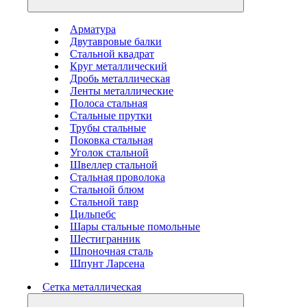
Арматура
Двутавровые балки
Стальной квадрат
Круг металлический
Дробь металлическая
Ленты металлические
Полоса стальная
Стальные прутки
Трубы стальные
Поковка стальная
Уголок стальной
Швеллер стальной
Стальная проволока
Стальной блюм
Стальной тавр
Цильпебс
Шары стальные помольные
Шестигранник
Шпоночная сталь
Шпунт Ларсена
Сетка металлическая