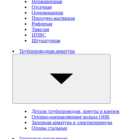
Нержавеющая
Отсечная
Оцинкованная
Просечно-вытяжная
Рифленая
Тяжелая
ЦПВС
Штукатурная
Трубопроводная арматура
Детали трубопроводов, хомуты и крепеж
Опорно-направляющие кольца ОНК
Запорная арматура и электроприводы
Опоры стальные
Защитные ограждения