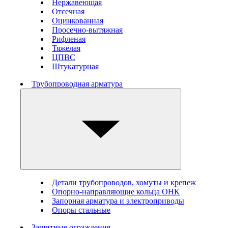
Нержавеющая
Отсечная
Оцинкованная
Просечно-вытяжная
Рифленая
Тяжелая
ЦПВС
Штукатурная
Трубопроводная арматура
Детали трубопроводов, хомуты и крепеж
Опорно-направляющие кольца ОНК
Запорная арматура и электроприводы
Опоры стальные
Защитные ограждения