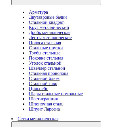
Арматура
Двутавровые балки
Стальной квадрат
Круг металлический
Дробь металлическая
Ленты металлические
Полоса стальная
Стальные прутки
Трубы стальные
Поковка стальная
Уголок стальной
Швеллер стальной
Стальная проволока
Стальной блюм
Стальной тавр
Цильпебс
Шары стальные помольные
Шестигранник
Шпоночная сталь
Шпунт Ларсена
Сетка металлическая