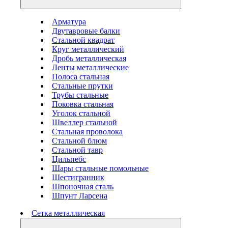
Арматура
Двутавровые балки
Стальной квадрат
Круг металлический
Дробь металлическая
Ленты металлические
Полоса стальная
Стальные прутки
Трубы стальные
Поковка стальная
Уголок стальной
Швеллер стальной
Стальная проволока
Стальной блюм
Стальной тавр
Цильпебс
Шары стальные помольные
Шестигранник
Шпоночная сталь
Шпунт Ларсена
Сетка металлическая