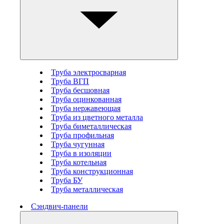
Труба электросварная
Труба ВГП
Труба бесшовная
Труба оцинкованная
Труба нержавеющая
Труба из цветного металла
Труба биметаллическая
Труба профильная
Труба чугунная
Труба в изоляции
Труба котельная
Труба конструкционная
Труба БУ
Труба металлическая
Сэндвич-панели