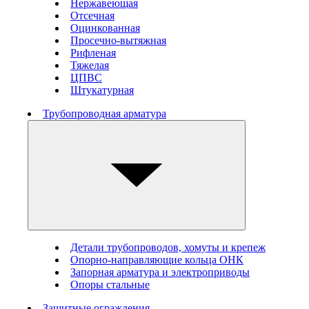
Нержавеющая
Отсечная
Оцинкованная
Просечно-вытяжная
Рифленая
Тяжелая
ЦПВС
Штукатурная
Трубопроводная арматура
Детали трубопроводов, хомуты и крепеж
Опорно-направляющие кольца ОНК
Запорная арматура и электроприводы
Опоры стальные
Защитные ограждения