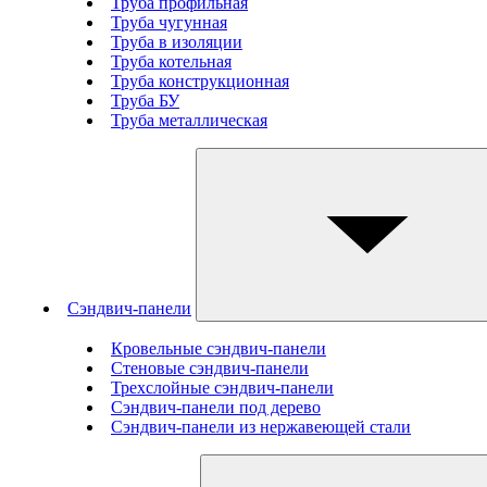
Труба профильная
Труба чугунная
Труба в изоляции
Труба котельная
Труба конструкционная
Труба БУ
Труба металлическая
Сэндвич-панели
Кровельные сэндвич-панели
Стеновые cэндвич-панели
Трехслойные сэндвич-панели
Сэндвич-панели под дерево
Сэндвич-панели из нержавеющей стали