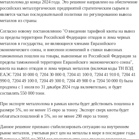
металлолома до конца 2024 года. Это решение направлено на обеспечение
российских металлургических предприятий стратегическим сырьем и
является частью последовательной политики по регулированию вывоза
металлов из страны.
Согласно новому постановлению "О введении тарифной квоты на вывоз
за пределы территории Российской Федерации отходов и лома черных
металлов в государства, не являющиеся членами Евразийского
экономического союза, и внесении изменений в ставки вывозных
таможенных пошлин на товары, вывозимые из Российской Федерации за
пределы таможенной территории Евразийского экономического союза",
квота на вывоз отходов и лома черных металлов (включая коды ТН ВЭД
ЕАЭС 7204 10 000 0, 7204 30 000 0, 7204 41 100 0, 7204 41 910 0, 7204 41
990 0, 7204 49 100 0, 7204 49 300 0, 7204 49 900 0 и 7204 50 000 0) была
продлена с 1 июля по 31 декабря 2024 года включительно, и будет
составлять 550 000 тонн.
При экспорте металлолома в рамках квоты будет действовать пошлина в
размере 5%, но не менее 15 евро за тонну. Экспорт сверх квоты будет
облагаться пошлиной в 5%, но не менее 290 евро за тонну.
Данное решение призвано стабилизировать ситуацию на внутреннем
рынке металлов, учитывая рост цен на металлы в мире в последние годы.