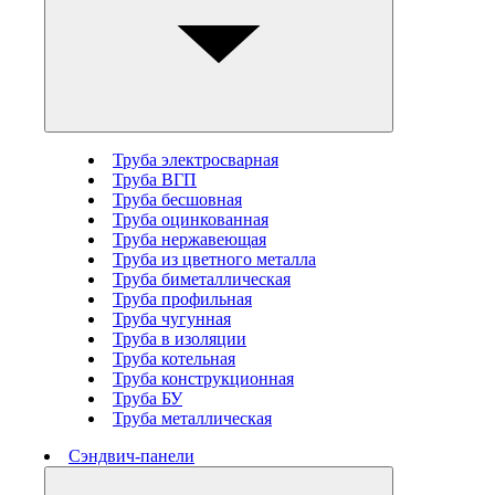
Труба электросварная
Труба ВГП
Труба бесшовная
Труба оцинкованная
Труба нержавеющая
Труба из цветного металла
Труба биметаллическая
Труба профильная
Труба чугунная
Труба в изоляции
Труба котельная
Труба конструкционная
Труба БУ
Труба металлическая
Сэндвич-панели