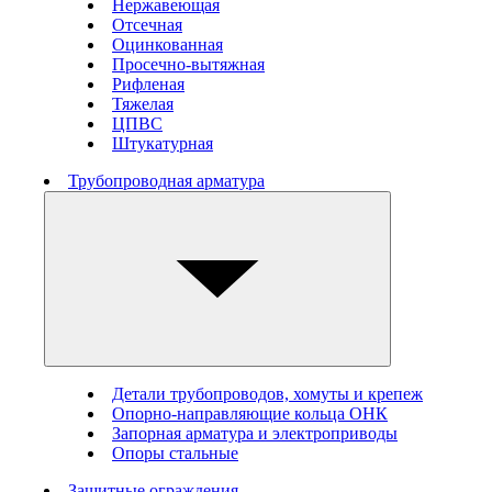
Нержавеющая
Отсечная
Оцинкованная
Просечно-вытяжная
Рифленая
Тяжелая
ЦПВС
Штукатурная
Трубопроводная арматура
Детали трубопроводов, хомуты и крепеж
Опорно-направляющие кольца ОНК
Запорная арматура и электроприводы
Опоры стальные
Защитные ограждения