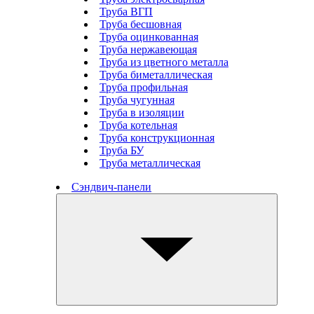
Труба ВГП
Труба бесшовная
Труба оцинкованная
Труба нержавеющая
Труба из цветного металла
Труба биметаллическая
Труба профильная
Труба чугунная
Труба в изоляции
Труба котельная
Труба конструкционная
Труба БУ
Труба металлическая
Сэндвич-панели