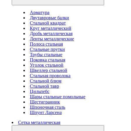
Арматура
Двутавровые балки
Стальной квадрат
Круг металлический
Дробь металлическая
Ленты металлические
Полоса стальная
Стальные прутки
Трубы стальные
Поковка стальная
Уголок стальной
Швеллер стальной
Стальная проволока
Стальной блюм
Стальной тавр
Цильпебс
Шары стальные помольные
Шестигранник
Шпоночная сталь
Шпунт Ларсена
Сетка металлическая