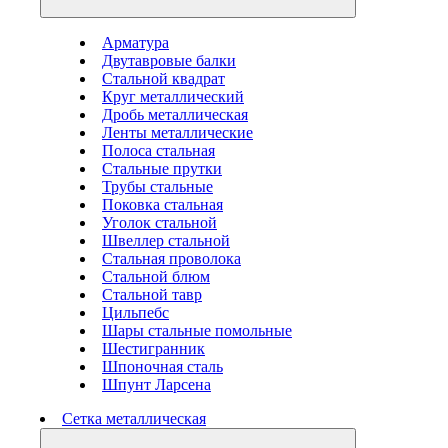
Арматура
Двутавровые балки
Стальной квадрат
Круг металлический
Дробь металлическая
Ленты металлические
Полоса стальная
Стальные прутки
Трубы стальные
Поковка стальная
Уголок стальной
Швеллер стальной
Стальная проволока
Стальной блюм
Стальной тавр
Цильпебс
Шары стальные помольные
Шестигранник
Шпоночная сталь
Шпунт Ларсена
Сетка металлическая