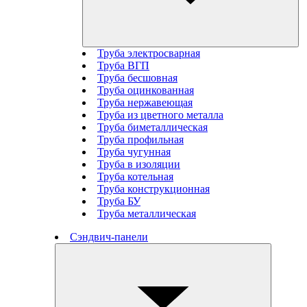
Труба электросварная
Труба ВГП
Труба бесшовная
Труба оцинкованная
Труба нержавеющая
Труба из цветного металла
Труба биметаллическая
Труба профильная
Труба чугунная
Труба в изоляции
Труба котельная
Труба конструкционная
Труба БУ
Труба металлическая
Сэндвич-панели