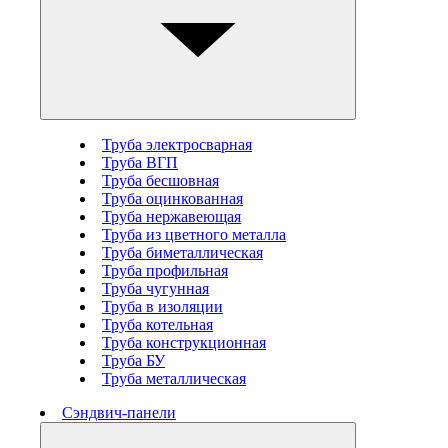
Труба электросварная
Труба ВГП
Труба бесшовная
Труба оцинкованная
Труба нержавеющая
Труба из цветного металла
Труба биметаллическая
Труба профильная
Труба чугунная
Труба в изоляции
Труба котельная
Труба конструкционная
Труба БУ
Труба металлическая
Сэндвич-панели