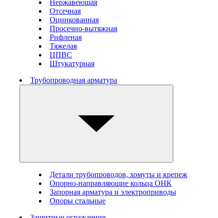
Нержавеющая
Отсечная
Оцинкованная
Просечно-вытяжная
Рифленая
Тяжелая
ЦПВС
Штукатурная
Трубопроводная арматура
Детали трубопроводов, хомуты и крепеж
Опорно-направляющие кольца ОНК
Запорная арматура и электроприводы
Опоры стальные
Защитные ограждения