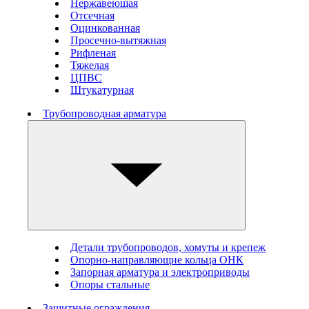
Нержавеющая
Отсечная
Оцинкованная
Просечно-вытяжная
Рифленая
Тяжелая
ЦПВС
Штукатурная
Трубопроводная арматура
Детали трубопроводов, хомуты и крепеж
Опорно-направляющие кольца ОНК
Запорная арматура и электроприводы
Опоры стальные
Защитные ограждения