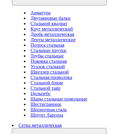
Арматура
Двутавровые балки
Стальной квадрат
Круг металлический
Дробь металлическая
Ленты металлические
Полоса стальная
Стальные прутки
Трубы стальные
Поковка стальная
Уголок стальной
Швеллер стальной
Стальная проволока
Стальной блюм
Стальной тавр
Цильпебс
Шары стальные помольные
Шестигранник
Шпоночная сталь
Шпунт Ларсена
Сетка металлическая