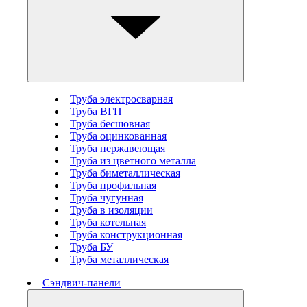
Труба электросварная
Труба ВГП
Труба бесшовная
Труба оцинкованная
Труба нержавеющая
Труба из цветного металла
Труба биметаллическая
Труба профильная
Труба чугунная
Труба в изоляции
Труба котельная
Труба конструкционная
Труба БУ
Труба металлическая
Сэндвич-панели