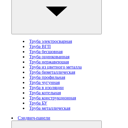
Труба электросварная
Труба ВГП
Труба бесшовная
Труба оцинкованная
Труба нержавеющая
Труба из цветного металла
Труба биметаллическая
Труба профильная
Труба чугунная
Труба в изоляции
Труба котельная
Труба конструкционная
Труба БУ
Труба металлическая
Сэндвич-панели