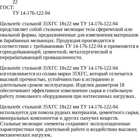
22
ГОСТ:
ТУ 14-176-122-94
Цильпебс стальной 35ХГС 18х22 мм ТУ 14-176-122-94
представляет собой стальные мелющие тела сферической или
овальной формы, предназначенные для измельчения материалов
в барабанных мельницах. Продукция производится в
соответствии с требованиями ТУ 14-176-122-94 и применяется в
горнодобывающей, цементной, металлургической и
перерабатывающей промышленности.
Цильпебс стальной 35ХГС 18х22 мм ТУ 14-176-122-94
изготавливается из сплава марки 35ХГС, который отличается
высокой прочностью, устойчивостью к истиранию и
длительным сроком эксплуатации. Изделия диаметром 18
обеспечивают эффективное измельчение сырья и стабильную
работу помольного оборудования при интенсивных нагрузках.
Цильпебс стальной 35ХГС 18х22 мм ТУ 14-176-122-94
используется для помола рудных материалов, цементного сырья,
минеральных компонентов и других сыпучих веществ.
Стальные мелющие элементы сохраняют эксплуатационные
характеристики при длительной работе и воздействии высоких
механических нагрузок.