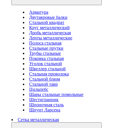
Арматура
Двутавровые балки
Стальной квадрат
Круг металлический
Дробь металлическая
Ленты металлические
Полоса стальная
Стальные прутки
Трубы стальные
Поковка стальная
Уголок стальной
Швеллер стальной
Стальная проволока
Стальной блюм
Стальной тавр
Цильпебс
Шары стальные помольные
Шестигранник
Шпоночная сталь
Шпунт Ларсена
Сетка металлическая