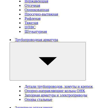
Нержавеющая
Отсечная
Оцинкованная
Просечно-вытяжная
Рифленая
Тяжелая
ЦПВС
Штукатурная
Трубопроводная арматура
Детали трубопроводов, хомуты и крепеж
Опорно-направляющие кольца ОНК
Запорная арматура и электроприводы
Опоры стальные
Защитные ограждения