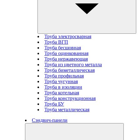
Труба электросварная
Труба ВГП
Труба бесшовная
Труба оцинкованная
Труба нержавеющая
Труба из цветного металла
Труба биметаллическая
Труба профильная
Труба чугунная
Труба в изоляции
Труба котельная
Труба конструкционная
Труба БУ
Труба металлическая
Сэндвич-панели