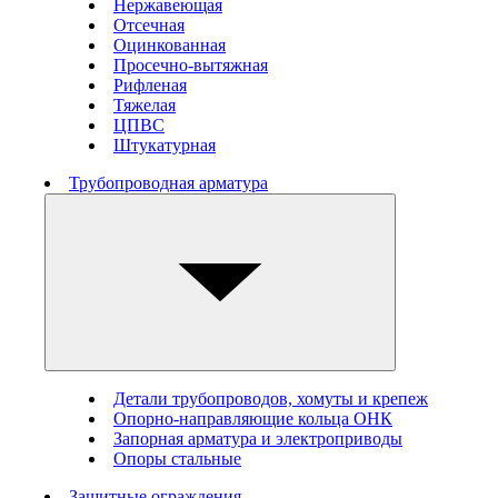
Нержавеющая
Отсечная
Оцинкованная
Просечно-вытяжная
Рифленая
Тяжелая
ЦПВС
Штукатурная
Трубопроводная арматура
Детали трубопроводов, хомуты и крепеж
Опорно-направляющие кольца ОНК
Запорная арматура и электроприводы
Опоры стальные
Защитные ограждения