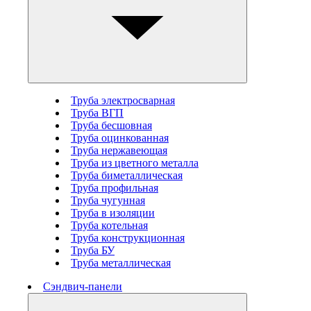
Труба электросварная
Труба ВГП
Труба бесшовная
Труба оцинкованная
Труба нержавеющая
Труба из цветного металла
Труба биметаллическая
Труба профильная
Труба чугунная
Труба в изоляции
Труба котельная
Труба конструкционная
Труба БУ
Труба металлическая
Сэндвич-панели