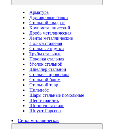
Арматура
Двутавровые балки
Стальной квадрат
Круг металлический
Дробь металлическая
Ленты металлические
Полоса стальная
Стальные прутки
Трубы стальные
Поковка стальная
Уголок стальной
Швеллер стальной
Стальная проволока
Стальной блюм
Стальной тавр
Цильпебс
Шары стальные помольные
Шестигранник
Шпоночная сталь
Шпунт Ларсена
Сетка металлическая