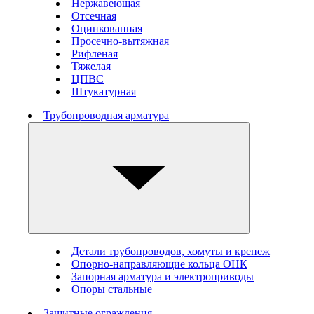
Нержавеющая
Отсечная
Оцинкованная
Просечно-вытяжная
Рифленая
Тяжелая
ЦПВС
Штукатурная
Трубопроводная арматура
Детали трубопроводов, хомуты и крепеж
Опорно-направляющие кольца ОНК
Запорная арматура и электроприводы
Опоры стальные
Защитные ограждения