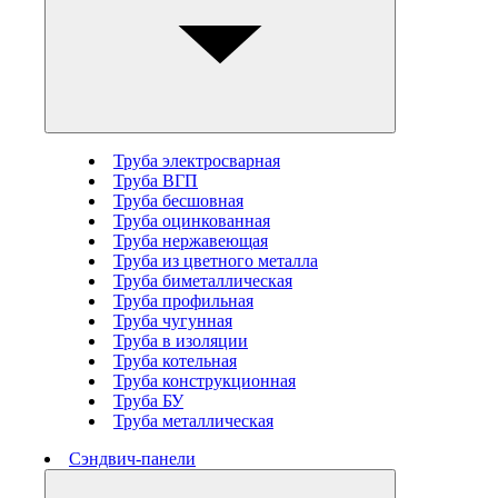
Труба электросварная
Труба ВГП
Труба бесшовная
Труба оцинкованная
Труба нержавеющая
Труба из цветного металла
Труба биметаллическая
Труба профильная
Труба чугунная
Труба в изоляции
Труба котельная
Труба конструкционная
Труба БУ
Труба металлическая
Сэндвич-панели