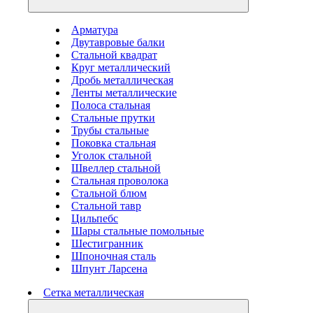
Арматура
Двутавровые балки
Стальной квадрат
Круг металлический
Дробь металлическая
Ленты металлические
Полоса стальная
Стальные прутки
Трубы стальные
Поковка стальная
Уголок стальной
Швеллер стальной
Стальная проволока
Стальной блюм
Стальной тавр
Цильпебс
Шары стальные помольные
Шестигранник
Шпоночная сталь
Шпунт Ларсена
Сетка металлическая