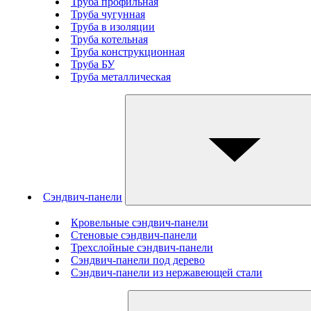
Труба профильная
Труба чугунная
Труба в изоляции
Труба котельная
Труба конструкционная
Труба БУ
Труба металлическая
Сэндвич-панели
Кровельные сэндвич-панели
Стеновые cэндвич-панели
Трехслойные сэндвич-панели
Сэндвич-панели под дерево
Сэндвич-панели из нержавеющей стали