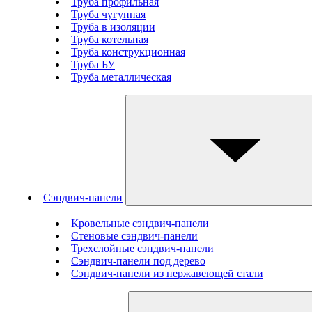
Труба профильная
Труба чугунная
Труба в изоляции
Труба котельная
Труба конструкционная
Труба БУ
Труба металлическая
Сэндвич-панели
Кровельные сэндвич-панели
Стеновые cэндвич-панели
Трехслойные сэндвич-панели
Сэндвич-панели под дерево
Сэндвич-панели из нержавеющей стали