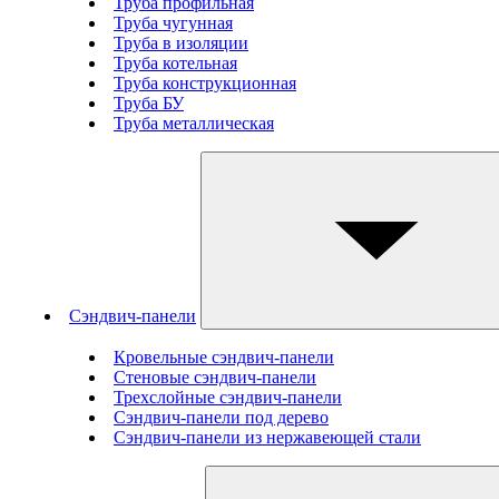
Труба профильная
Труба чугунная
Труба в изоляции
Труба котельная
Труба конструкционная
Труба БУ
Труба металлическая
Сэндвич-панели
Кровельные сэндвич-панели
Стеновые cэндвич-панели
Трехслойные сэндвич-панели
Сэндвич-панели под дерево
Сэндвич-панели из нержавеющей стали