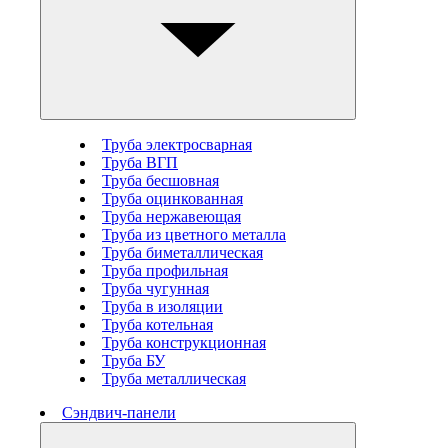
Труба электросварная
Труба ВГП
Труба бесшовная
Труба оцинкованная
Труба нержавеющая
Труба из цветного металла
Труба биметаллическая
Труба профильная
Труба чугунная
Труба в изоляции
Труба котельная
Труба конструкционная
Труба БУ
Труба металлическая
Сэндвич-панели