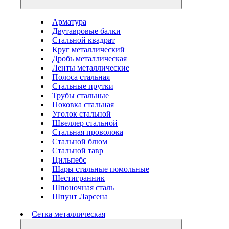
Арматура
Двутавровые балки
Стальной квадрат
Круг металлический
Дробь металлическая
Ленты металлические
Полоса стальная
Стальные прутки
Трубы стальные
Поковка стальная
Уголок стальной
Швеллер стальной
Стальная проволока
Стальной блюм
Стальной тавр
Цильпебс
Шары стальные помольные
Шестигранник
Шпоночная сталь
Шпунт Ларсена
Сетка металлическая