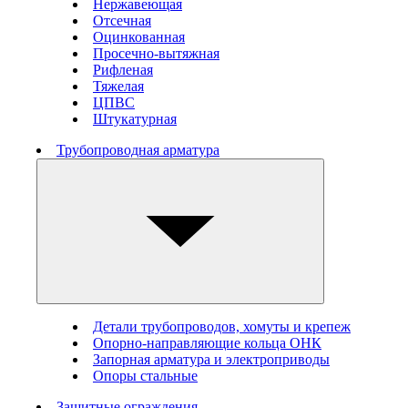
Нержавеющая
Отсечная
Оцинкованная
Просечно-вытяжная
Рифленая
Тяжелая
ЦПВС
Штукатурная
Трубопроводная арматура
Детали трубопроводов, хомуты и крепеж
Опорно-направляющие кольца ОНК
Запорная арматура и электроприводы
Опоры стальные
Защитные ограждения