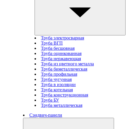
Труба электросварная
Труба ВГП
Труба бесшовная
Труба оцинкованная
Труба нержавеющая
Труба из цветного металла
Труба биметаллическая
Труба профильная
Труба чугунная
Труба в изоляции
Труба котельная
Труба конструкционная
Труба БУ
Труба металлическая
Сэндвич-панели