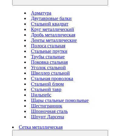
Арматура
Двутавровые балки
Стальной квадрат
Круг металлический
Дробь металлическая
Ленты металлические
Полоса стальная
Стальные прутки
Трубы стальные
Поковка стальная
Уголок стальной
Швеллер стальной
Стальная проволока
Стальной блюм
Стальной тавр
Цильпебс
Шары стальные помольные
Шестигранник
Шпоночная сталь
Шпунт Ларсена
Сетка металлическая