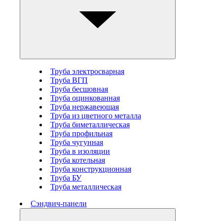
Труба электросварная
Труба ВГП
Труба бесшовная
Труба оцинкованная
Труба нержавеющая
Труба из цветного металла
Труба биметаллическая
Труба профильная
Труба чугунная
Труба в изоляции
Труба котельная
Труба конструкционная
Труба БУ
Труба металлическая
Сэндвич-панели