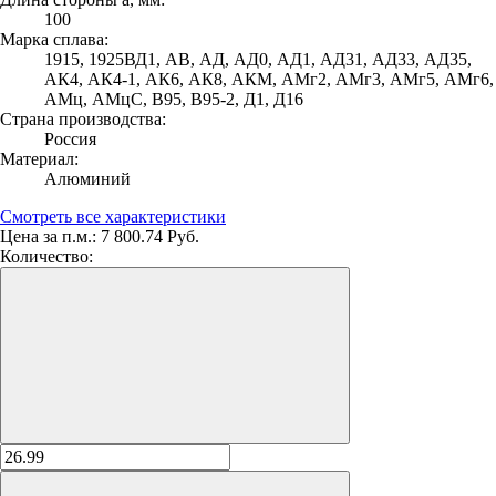
100
Марка сплава:
1915, 1925ВД1, АВ, АД, АД0, АД1, АД31, АД33, АД35,
АК4, АК4-1, АК6, АК8, АКМ, АМг2, АМг3, АМг5, АМг6,
АМц, АМцС, В95, В95-2, Д1, Д16
Страна производства:
Россия
Материал:
Алюминий
Смотреть все характеристики
Цена за п.м.:
7 800.74 Руб.
Количество: