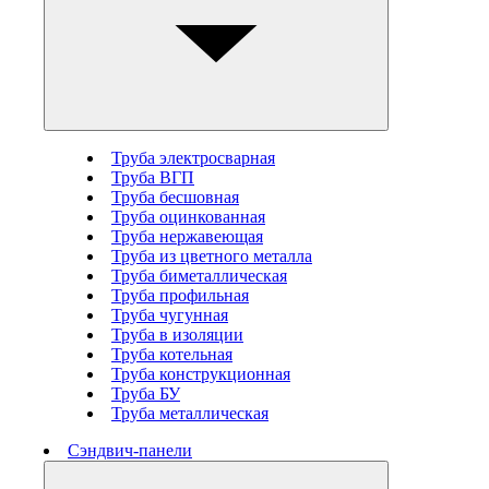
Труба электросварная
Труба ВГП
Труба бесшовная
Труба оцинкованная
Труба нержавеющая
Труба из цветного металла
Труба биметаллическая
Труба профильная
Труба чугунная
Труба в изоляции
Труба котельная
Труба конструкционная
Труба БУ
Труба металлическая
Сэндвич-панели