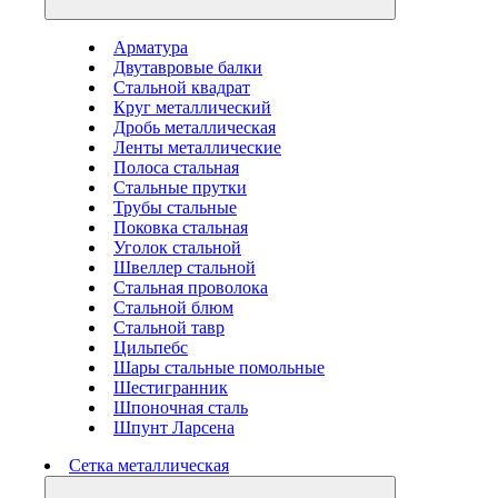
Арматура
Двутавровые балки
Стальной квадрат
Круг металлический
Дробь металлическая
Ленты металлические
Полоса стальная
Стальные прутки
Трубы стальные
Поковка стальная
Уголок стальной
Швеллер стальной
Стальная проволока
Стальной блюм
Стальной тавр
Цильпебс
Шары стальные помольные
Шестигранник
Шпоночная сталь
Шпунт Ларсена
Сетка металлическая