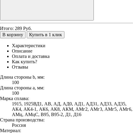
Итого:
289
Руб.
В корзину
Купить в 1 клик
Характеристики
Описание
Оплата и доставка
Как купить?
Отзывы
Длина стороны b, мм:
100
Длина стороны а, мм:
100
Марка сплава:
1915, 1925ВД1, АВ, АД, АД0, АД1, АД31, АД33, АД35,
АК4, АК4-1, АК6, АК8, АКМ, АМг2, АМг3, АМг5, АМг6,
АМц, АМцС, В95, В95-2, Д1, Д16
Страна производства:
Россия
Материал: