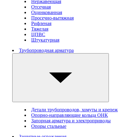
Нержавеющая
Отсечная
Оцинкованная
Просечно-вытяжная
Рифленая
Тяжелая
ЦПВС
Штукатурная
Трубопроводная арматура
Детали трубопроводов, хомуты и крепеж
Опорно-направляющие кольца ОНК
Запорная арматура и электроприводы
Опоры стальные
Защитные ограждения