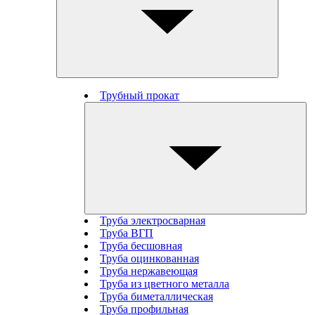
Трубный прокат
Труба электросварная
Труба ВГП
Труба бесшовная
Труба оцинкованная
Труба нержавеющая
Труба из цветного металла
Труба биметаллическая
Труба профильная