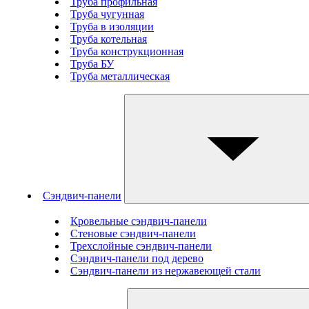
Труба профильная
Труба чугунная
Труба в изоляции
Труба котельная
Труба конструкционная
Труба БУ
Труба металлическая
Сэндвич-панели
Кровельные сэндвич-панели
Стеновые cэндвич-панели
Трехслойные сэндвич-панели
Сэндвич-панели под дерево
Сэндвич-панели из нержавеющей стали