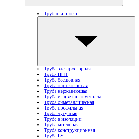
Трубный прокат
Труба электросварная
Труба ВГП
Труба бесшовная
Труба оцинкованная
Труба нержавеющая
Труба из цветного металла
Труба биметаллическая
Труба профильная
Труба чугунная
Труба в изоляции
Труба котельная
Труба конструкционная
Труба БУ