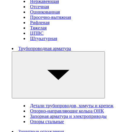
Нержавеющая
Отсечная
Оцинкованная
Просечно-вытяжная
Рифленая
Тяжелая
ЦПВС
Штукатурная
Трубопроводная арматура
Детали трубопроводов, хомуты и крепеж
Опорно-направляющие кольца ОНК
Запорная арматура и электроприводы
Опоры стальные
Защитные ограждения