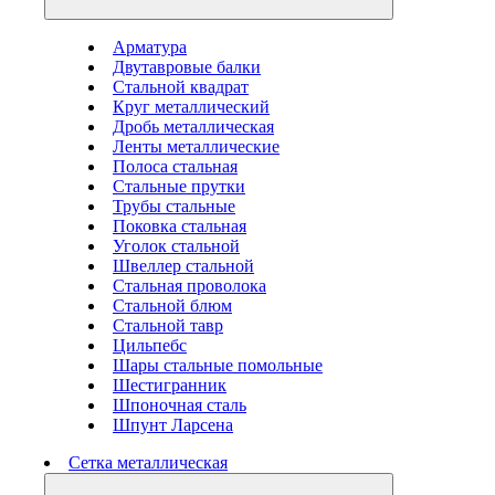
Арматура
Двутавровые балки
Стальной квадрат
Круг металлический
Дробь металлическая
Ленты металлические
Полоса стальная
Стальные прутки
Трубы стальные
Поковка стальная
Уголок стальной
Швеллер стальной
Стальная проволока
Стальной блюм
Стальной тавр
Цильпебс
Шары стальные помольные
Шестигранник
Шпоночная сталь
Шпунт Ларсена
Сетка металлическая