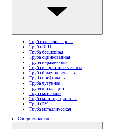
Труба электросварная
Труба ВГП
Труба бесшовная
Труба оцинкованная
Труба нержавеющая
Труба из цветного металла
Труба биметаллическая
Труба профильная
Труба чугунная
Труба в изоляции
Труба котельная
Труба конструкционная
Труба БУ
Труба металлическая
Сэндвич-панели