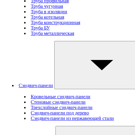
Труба профильная
Труба чугунная
Труба в изоляции
Труба котельная
Труба конструкционная
Труба БУ
Труба металлическая
Сэндвич-панели
Кровельные сэндвич-панели
Стеновые cэндвич-панели
Трехслойные сэндвич-панели
Сэндвич-панели под дерево
Сэндвич-панели из нержавеющей стали