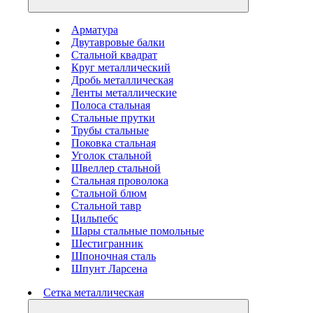
Арматура
Двутавровые балки
Стальной квадрат
Круг металлический
Дробь металлическая
Ленты металлические
Полоса стальная
Стальные прутки
Трубы стальные
Поковка стальная
Уголок стальной
Швеллер стальной
Стальная проволока
Стальной блюм
Стальной тавр
Цильпебс
Шары стальные помольные
Шестигранник
Шпоночная сталь
Шпунт Ларсена
Сетка металлическая