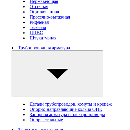
Нержавеющая
Отсечная
Оцинкованная
Просечно-вытяжная
Рифленая
Тяжелая
ЦПВС
Штукатурная
Трубопроводная арматура
Детали трубопроводов, хомуты и крепеж
Опорно-направляющие кольца ОНК
Запорная арматура и электроприводы
Опоры стальные
Защитные ограждения