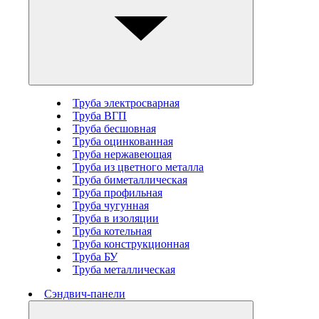
Труба электросварная
Труба ВГП
Труба бесшовная
Труба оцинкованная
Труба нержавеющая
Труба из цветного металла
Труба биметаллическая
Труба профильная
Труба чугунная
Труба в изоляции
Труба котельная
Труба конструкционная
Труба БУ
Труба металлическая
Сэндвич-панели