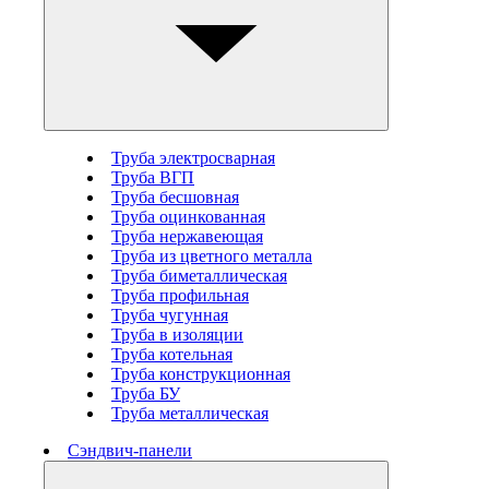
Труба электросварная
Труба ВГП
Труба бесшовная
Труба оцинкованная
Труба нержавеющая
Труба из цветного металла
Труба биметаллическая
Труба профильная
Труба чугунная
Труба в изоляции
Труба котельная
Труба конструкционная
Труба БУ
Труба металлическая
Сэндвич-панели