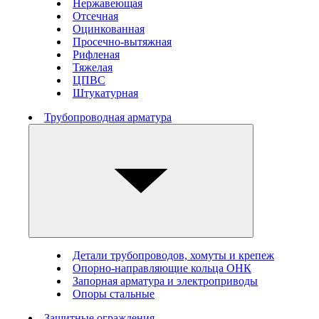
Нержавеющая
Отсечная
Оцинкованная
Просечно-вытяжная
Рифленая
Тяжелая
ЦПВС
Штукатурная
Трубопроводная арматура
Детали трубопроводов, хомуты и крепеж
Опорно-направляющие кольца ОНК
Запорная арматура и электроприводы
Опоры стальные
Защитные ограждения