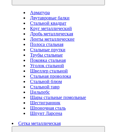
Арматура
Двутавровые балки
Стальной квадрат
Круг металлический
Дробь металлическая
Ленты металлические
Полоса стальная
Стальные прутки
Трубы стальные
Поковка стальная
Уголок стальной
Швеллер стальной
Стальная проволока
Стальной блюм
Стальной тавр
Цильпебс
Шары стальные помольные
Шестигранник
Шпоночная сталь
Шпунт Ларсена
Сетка металлическая