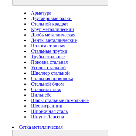
Арматура
Двутавровые балки
Стальной квадрат
Круг металлический
Дробь металлическая
Ленты металлические
Полоса стальная
Стальные прутки
Трубы стальные
Поковка стальная
Уголок стальной
Швеллер стальной
Стальная проволока
Стальной блюм
Стальной тавр
Цильпебс
Шары стальные помольные
Шестигранник
Шпоночная сталь
Шпунт Ларсена
Сетка металлическая