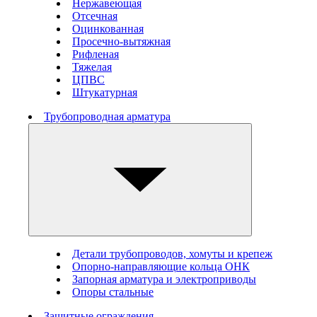
Нержавеющая
Отсечная
Оцинкованная
Просечно-вытяжная
Рифленая
Тяжелая
ЦПВС
Штукатурная
Трубопроводная арматура
Детали трубопроводов, хомуты и крепеж
Опорно-направляющие кольца ОНК
Запорная арматура и электроприводы
Опоры стальные
Защитные ограждения