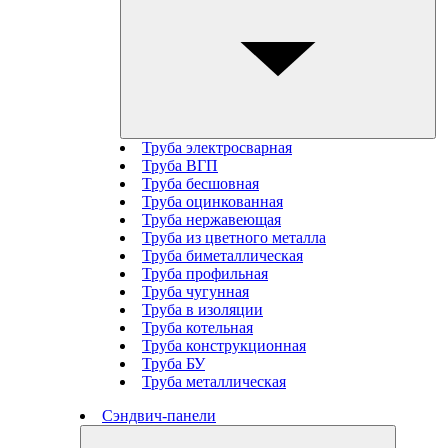
Труба электросварная
Труба ВГП
Труба бесшовная
Труба оцинкованная
Труба нержавеющая
Труба из цветного металла
Труба биметаллическая
Труба профильная
Труба чугунная
Труба в изоляции
Труба котельная
Труба конструкционная
Труба БУ
Труба металлическая
Сэндвич-панели