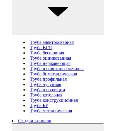
Труба электросварная
Труба ВГП
Труба бесшовная
Труба оцинкованная
Труба нержавеющая
Труба из цветного металла
Труба биметаллическая
Труба профильная
Труба чугунная
Труба в изоляции
Труба котельная
Труба конструкционная
Труба БУ
Труба металлическая
Сэндвич-панели