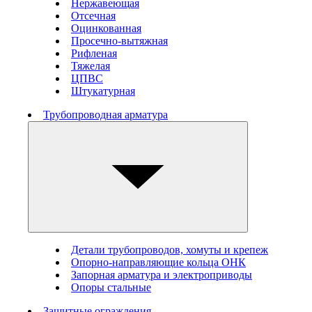
Нержавеющая
Отсечная
Оцинкованная
Просечно-вытяжная
Рифленая
Тяжелая
ЦПВС
Штукатурная
Трубопроводная арматура
Детали трубопроводов, хомуты и крепеж
Опорно-направляющие кольца ОНК
Запорная арматура и электроприводы
Опоры стальные
Защитные ограждения