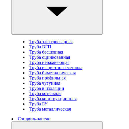
Труба электросварная
Труба ВГП
Труба бесшовная
Труба оцинкованная
Труба нержавеющая
Труба из цветного металла
Труба биметаллическая
Труба профильная
Труба чугунная
Труба в изоляции
Труба котельная
Труба конструкционная
Труба БУ
Труба металлическая
Сэндвич-панели