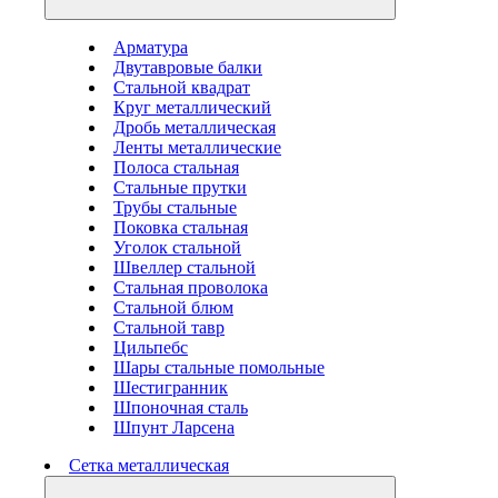
Арматура
Двутавровые балки
Стальной квадрат
Круг металлический
Дробь металлическая
Ленты металлические
Полоса стальная
Стальные прутки
Трубы стальные
Поковка стальная
Уголок стальной
Швеллер стальной
Стальная проволока
Стальной блюм
Стальной тавр
Цильпебс
Шары стальные помольные
Шестигранник
Шпоночная сталь
Шпунт Ларсена
Сетка металлическая