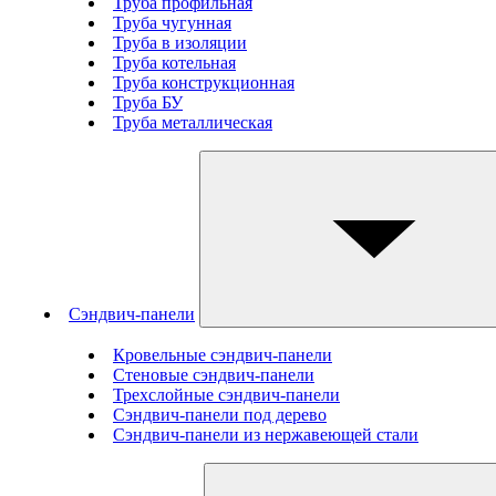
Труба профильная
Труба чугунная
Труба в изоляции
Труба котельная
Труба конструкционная
Труба БУ
Труба металлическая
Сэндвич-панели
Кровельные сэндвич-панели
Стеновые cэндвич-панели
Трехслойные сэндвич-панели
Сэндвич-панели под дерево
Сэндвич-панели из нержавеющей стали