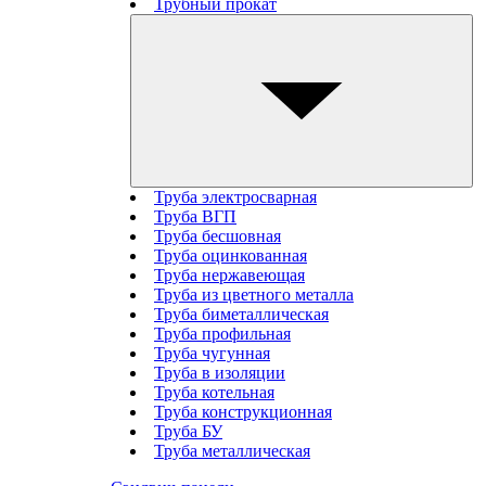
Трубный прокат
Труба электросварная
Труба ВГП
Труба бесшовная
Труба оцинкованная
Труба нержавеющая
Труба из цветного металла
Труба биметаллическая
Труба профильная
Труба чугунная
Труба в изоляции
Труба котельная
Труба конструкционная
Труба БУ
Труба металлическая