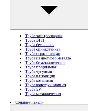
Труба электросварная
Труба ВГП
Труба бесшовная
Труба оцинкованная
Труба нержавеющая
Труба из цветного металла
Труба биметаллическая
Труба профильная
Труба чугунная
Труба в изоляции
Труба котельная
Труба конструкционная
Труба БУ
Труба металлическая
Сэндвич-панели