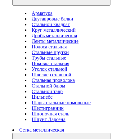
Арматура
Двутавровые балки
Стальной квадрат
Круг металлический
Дробь металлическая
Ленты металлические
Полоса стальная
Стальные прутки
Трубы стальные
Поковка стальная
Уголок стальной
Швеллер стальной
Стальная проволока
Стальной блюм
Стальной тавр
Цильпебс
Шары стальные помольные
Шестигранник
Шпоночная сталь
Шпунт Ларсена
Сетка металлическая