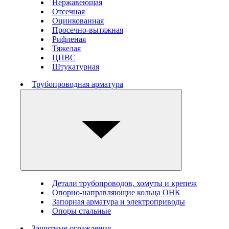
Нержавеющая
Отсечная
Оцинкованная
Просечно-вытяжная
Рифленая
Тяжелая
ЦПВС
Штукатурная
Трубопроводная арматура
Детали трубопроводов, хомуты и крепеж
Опорно-направляющие кольца ОНК
Запорная арматура и электроприводы
Опоры стальные
Защитные ограждения