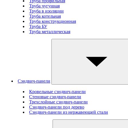
Труба профильная
Труба чугунная
Труба в изоляции
Труба котельная
Труба конструкционная
Труба БУ
Труба металлическая
Сэндвич-панели
Кровельные сэндвич-панели
Стеновые cэндвич-панели
Трехслойные сэндвич-панели
Сэндвич-панели под дерево
Сэндвич-панели из нержавеющей стали