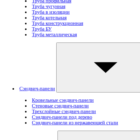
Труба профильная
Труба чугунная
Труба в изоляции
Труба котельная
Труба конструкционная
Труба БУ
Труба металлическая
Сэндвич-панели
Кровельные сэндвич-панели
Стеновые cэндвич-панели
Трехслойные сэндвич-панели
Сэндвич-панели под дерево
Сэндвич-панели из нержавеющей стали