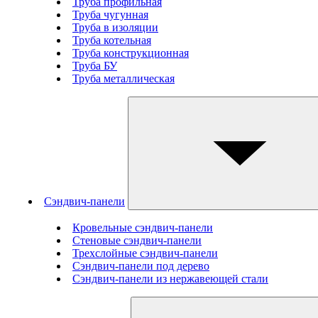
Труба профильная
Труба чугунная
Труба в изоляции
Труба котельная
Труба конструкционная
Труба БУ
Труба металлическая
Сэндвич-панели
Кровельные сэндвич-панели
Стеновые cэндвич-панели
Трехслойные сэндвич-панели
Сэндвич-панели под дерево
Сэндвич-панели из нержавеющей стали