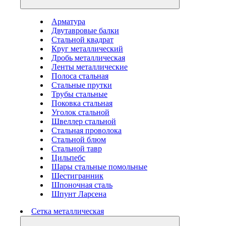
Арматура
Двутавровые балки
Стальной квадрат
Круг металлический
Дробь металлическая
Ленты металлические
Полоса стальная
Стальные прутки
Трубы стальные
Поковка стальная
Уголок стальной
Швеллер стальной
Стальная проволока
Стальной блюм
Стальной тавр
Цильпебс
Шары стальные помольные
Шестигранник
Шпоночная сталь
Шпунт Ларсена
Сетка металлическая