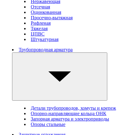
Нержавеющая
Отсечная
Оцинкованная
Просечно-вытяжная
Рифленая
Тяжелая
ЦПВС
Штукатурная
Трубопроводная арматура
Детали трубопроводов, хомуты и крепеж
Опорно-направляющие кольца ОНК
Запорная арматура и электроприводы
Опоры стальные
Защитные ограждения