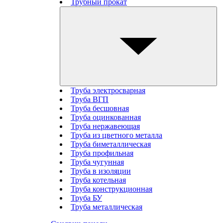
Трубный прокат
Труба электросварная
Труба ВГП
Труба бесшовная
Труба оцинкованная
Труба нержавеющая
Труба из цветного металла
Труба биметаллическая
Труба профильная
Труба чугунная
Труба в изоляции
Труба котельная
Труба конструкционная
Труба БУ
Труба металлическая