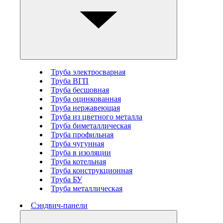
Труба электросварная
Труба ВГП
Труба бесшовная
Труба оцинкованная
Труба нержавеющая
Труба из цветного металла
Труба биметаллическая
Труба профильная
Труба чугунная
Труба в изоляции
Труба котельная
Труба конструкционная
Труба БУ
Труба металлическая
Сэндвич-панели