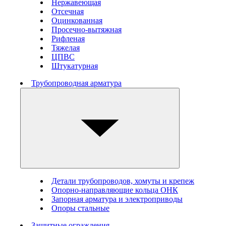
Нержавеющая
Отсечная
Оцинкованная
Просечно-вытяжная
Рифленая
Тяжелая
ЦПВС
Штукатурная
Трубопроводная арматура
Детали трубопроводов, хомуты и крепеж
Опорно-направляющие кольца ОНК
Запорная арматура и электроприводы
Опоры стальные
Защитные ограждения