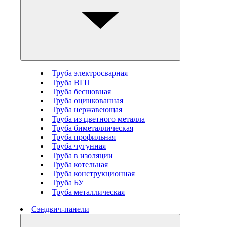
Труба электросварная
Труба ВГП
Труба бесшовная
Труба оцинкованная
Труба нержавеющая
Труба из цветного металла
Труба биметаллическая
Труба профильная
Труба чугунная
Труба в изоляции
Труба котельная
Труба конструкционная
Труба БУ
Труба металлическая
Сэндвич-панели