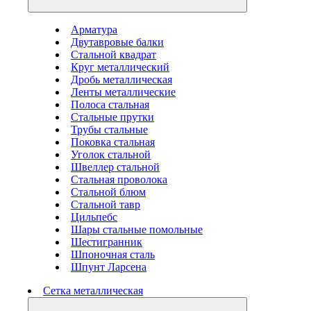
Арматура
Двутавровые балки
Стальной квадрат
Круг металлический
Дробь металлическая
Ленты металлические
Полоса стальная
Стальные прутки
Трубы стальные
Поковка стальная
Уголок стальной
Швеллер стальной
Стальная проволока
Стальной блюм
Стальной тавр
Цильпебс
Шары стальные помольные
Шестигранник
Шпоночная сталь
Шпунт Ларсена
Сетка металлическая