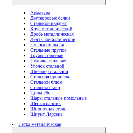
Арматура
Двутавровые балки
Стальной квадрат
Круг металлический
Дробь металлическая
Ленты металлические
Полоса стальная
Стальные прутки
Трубы стальные
Поковка стальная
Уголок стальной
Швеллер стальной
Стальная проволока
Стальной блюм
Стальной тавр
Цильпебс
Шары стальные помольные
Шестигранник
Шпоночная сталь
Шпунт Ларсена
Сетка металлическая