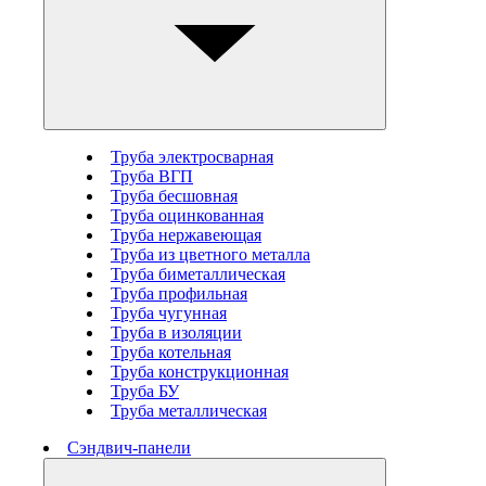
Труба электросварная
Труба ВГП
Труба бесшовная
Труба оцинкованная
Труба нержавеющая
Труба из цветного металла
Труба биметаллическая
Труба профильная
Труба чугунная
Труба в изоляции
Труба котельная
Труба конструкционная
Труба БУ
Труба металлическая
Сэндвич-панели