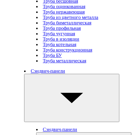
Труба бесшовная
Труба оцинкованная
Труба нержавеющая
Труба из цветного металла
Труба биметаллическая
Труба профильная
Труба чугунная
Труба в изоляции
Труба котельная
Труба конструкционная
Труба БУ
Труба металлическая
Сэндвич-панели
Сэндвич-панели