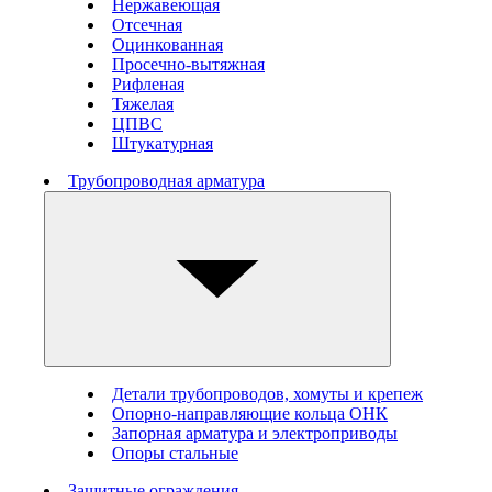
Нержавеющая
Отсечная
Оцинкованная
Просечно-вытяжная
Рифленая
Тяжелая
ЦПВС
Штукатурная
Трубопроводная арматура
Детали трубопроводов, хомуты и крепеж
Опорно-направляющие кольца ОНК
Запорная арматура и электроприводы
Опоры стальные
Защитные ограждения