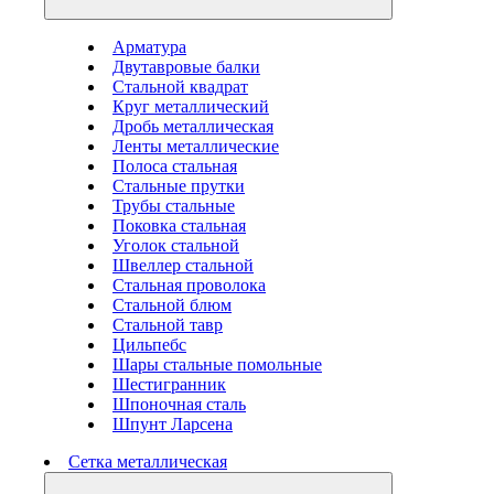
Арматура
Двутавровые балки
Стальной квадрат
Круг металлический
Дробь металлическая
Ленты металлические
Полоса стальная
Стальные прутки
Трубы стальные
Поковка стальная
Уголок стальной
Швеллер стальной
Стальная проволока
Стальной блюм
Стальной тавр
Цильпебс
Шары стальные помольные
Шестигранник
Шпоночная сталь
Шпунт Ларсена
Сетка металлическая