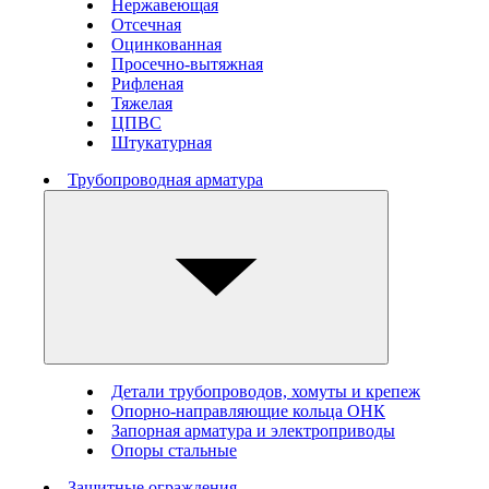
Нержавеющая
Отсечная
Оцинкованная
Просечно-вытяжная
Рифленая
Тяжелая
ЦПВС
Штукатурная
Трубопроводная арматура
Детали трубопроводов, хомуты и крепеж
Опорно-направляющие кольца ОНК
Запорная арматура и электроприводы
Опоры стальные
Защитные ограждения