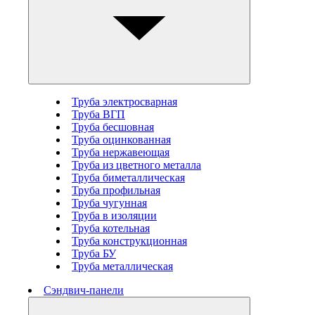
Труба электросварная
Труба ВГП
Труба бесшовная
Труба оцинкованная
Труба нержавеющая
Труба из цветного металла
Труба биметаллическая
Труба профильная
Труба чугунная
Труба в изоляции
Труба котельная
Труба конструкционная
Труба БУ
Труба металлическая
Сэндвич-панели