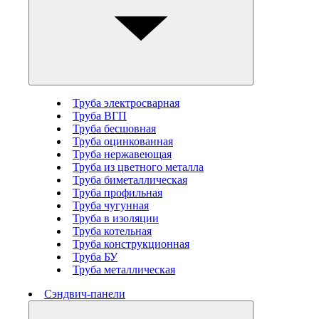
Труба электросварная
Труба ВГП
Труба бесшовная
Труба оцинкованная
Труба нержавеющая
Труба из цветного металла
Труба биметаллическая
Труба профильная
Труба чугунная
Труба в изоляции
Труба котельная
Труба конструкционная
Труба БУ
Труба металлическая
Сэндвич-панели