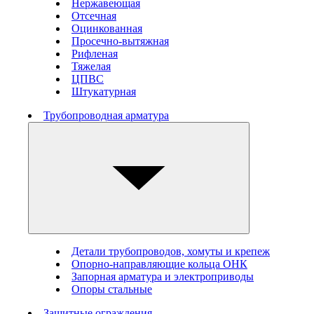
Нержавеющая
Отсечная
Оцинкованная
Просечно-вытяжная
Рифленая
Тяжелая
ЦПВС
Штукатурная
Трубопроводная арматура
Детали трубопроводов, хомуты и крепеж
Опорно-направляющие кольца ОНК
Запорная арматура и электроприводы
Опоры стальные
Защитные ограждения