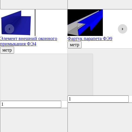
Элемент внешний оконного
Фартук парапета ФЭ9
примыкания ФЭ4
метр
метр