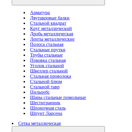
Арматура
Двутавровые балки
Стальной квадрат
Круг металлический
Дробь металлическая
Ленты металлические
Полоса стальная
Стальные прутки
Трубы стальные
Поковка стальная
Уголок стальной
Швеллер стальной
Стальная проволока
Стальной блюм
Стальной тавр
Цильпебс
Шары стальные помольные
Шестигранник
Шпоночная сталь
Шпунт Ларсена
Сетка металлическая