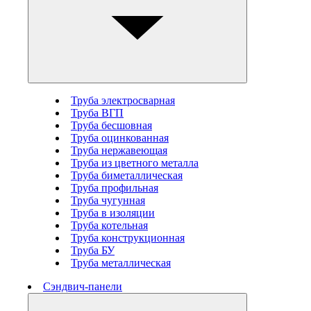
Труба электросварная
Труба ВГП
Труба бесшовная
Труба оцинкованная
Труба нержавеющая
Труба из цветного металла
Труба биметаллическая
Труба профильная
Труба чугунная
Труба в изоляции
Труба котельная
Труба конструкционная
Труба БУ
Труба металлическая
Сэндвич-панели