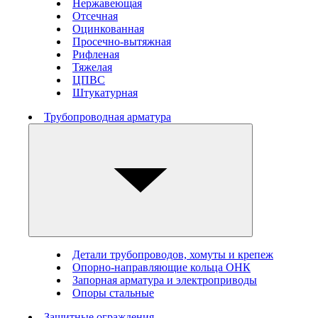
Нержавеющая
Отсечная
Оцинкованная
Просечно-вытяжная
Рифленая
Тяжелая
ЦПВС
Штукатурная
Трубопроводная арматура
Детали трубопроводов, хомуты и крепеж
Опорно-направляющие кольца ОНК
Запорная арматура и электроприводы
Опоры стальные
Защитные ограждения