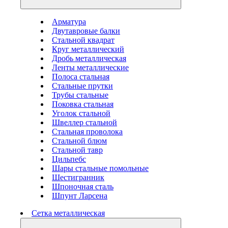
Арматура
Двутавровые балки
Стальной квадрат
Круг металлический
Дробь металлическая
Ленты металлические
Полоса стальная
Стальные прутки
Трубы стальные
Поковка стальная
Уголок стальной
Швеллер стальной
Стальная проволока
Стальной блюм
Стальной тавр
Цильпебс
Шары стальные помольные
Шестигранник
Шпоночная сталь
Шпунт Ларсена
Сетка металлическая