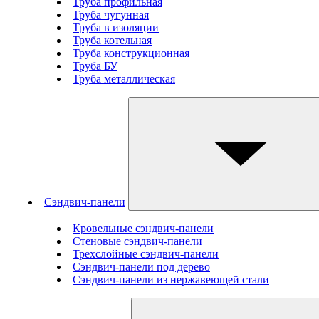
Труба профильная
Труба чугунная
Труба в изоляции
Труба котельная
Труба конструкционная
Труба БУ
Труба металлическая
Сэндвич-панели
Кровельные сэндвич-панели
Стеновые cэндвич-панели
Трехслойные сэндвич-панели
Сэндвич-панели под дерево
Сэндвич-панели из нержавеющей стали