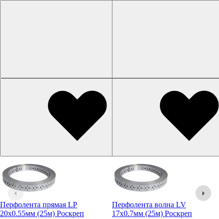
Перфолента прямая LP
Перфолента волна LV
20х0.55мм (25м) Роскреп
17х0.7мм (25м) Роскреп