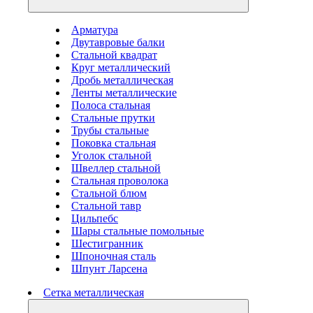
Арматура
Двутавровые балки
Стальной квадрат
Круг металлический
Дробь металлическая
Ленты металлические
Полоса стальная
Стальные прутки
Трубы стальные
Поковка стальная
Уголок стальной
Швеллер стальной
Стальная проволока
Стальной блюм
Стальной тавр
Цильпебс
Шары стальные помольные
Шестигранник
Шпоночная сталь
Шпунт Ларсена
Сетка металлическая