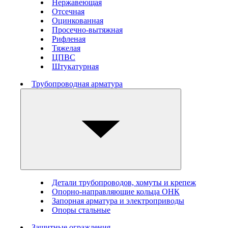
Нержавеющая
Отсечная
Оцинкованная
Просечно-вытяжная
Рифленая
Тяжелая
ЦПВС
Штукатурная
Трубопроводная арматура
Детали трубопроводов, хомуты и крепеж
Опорно-направляющие кольца ОНК
Запорная арматура и электроприводы
Опоры стальные
Защитные ограждения