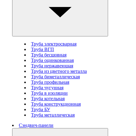
Труба электросварная
Труба ВГП
Труба бесшовная
Труба оцинкованная
Труба нержавеющая
Труба из цветного металла
Труба биметаллическая
Труба профильная
Труба чугунная
Труба в изоляции
Труба котельная
Труба конструкционная
Труба БУ
Труба металлическая
Сэндвич-панели