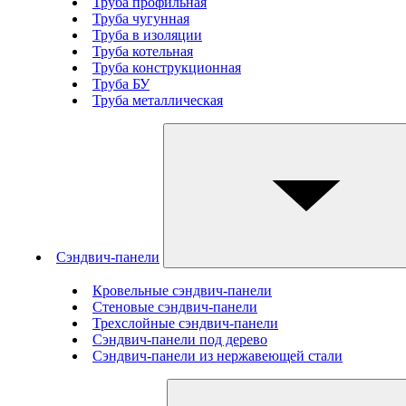
Труба профильная
Труба чугунная
Труба в изоляции
Труба котельная
Труба конструкционная
Труба БУ
Труба металлическая
Сэндвич-панели
Кровельные сэндвич-панели
Стеновые cэндвич-панели
Трехслойные сэндвич-панели
Сэндвич-панели под дерево
Сэндвич-панели из нержавеющей стали