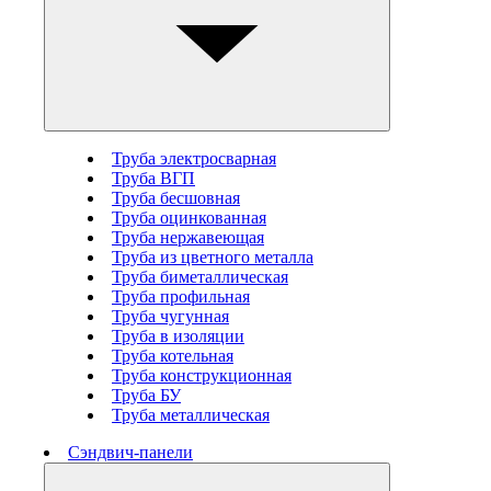
Труба электросварная
Труба ВГП
Труба бесшовная
Труба оцинкованная
Труба нержавеющая
Труба из цветного металла
Труба биметаллическая
Труба профильная
Труба чугунная
Труба в изоляции
Труба котельная
Труба конструкционная
Труба БУ
Труба металлическая
Сэндвич-панели