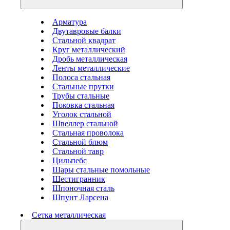
Арматура
Двутавровые балки
Стальной квадрат
Круг металлический
Дробь металлическая
Ленты металлические
Полоса стальная
Стальные прутки
Трубы стальные
Поковка стальная
Уголок стальной
Швеллер стальной
Стальная проволока
Стальной блюм
Стальной тавр
Цильпебс
Шары стальные помольные
Шестигранник
Шпоночная сталь
Шпунт Ларсена
Сетка металлическая