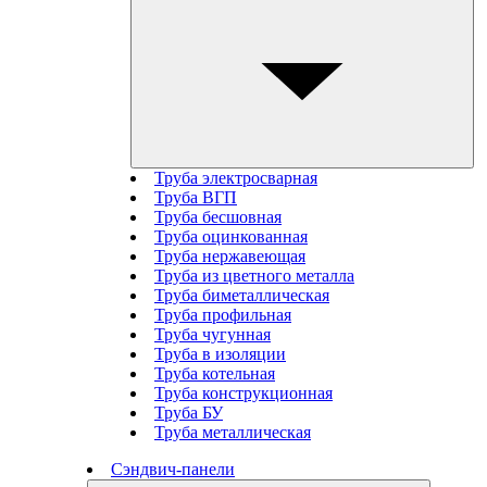
Труба электросварная
Труба ВГП
Труба бесшовная
Труба оцинкованная
Труба нержавеющая
Труба из цветного металла
Труба биметаллическая
Труба профильная
Труба чугунная
Труба в изоляции
Труба котельная
Труба конструкционная
Труба БУ
Труба металлическая
Сэндвич-панели