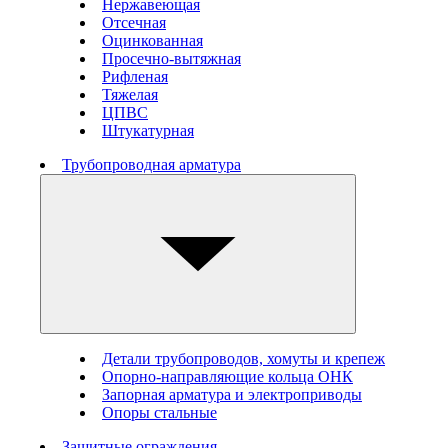
Нержавеющая
Отсечная
Оцинкованная
Просечно-вытяжная
Рифленая
Тяжелая
ЦПВС
Штукатурная
Трубопроводная арматура
Детали трубопроводов, хомуты и крепеж
Опорно-направляющие кольца ОНК
Запорная арматура и электроприводы
Опоры стальные
Защитные ограждения