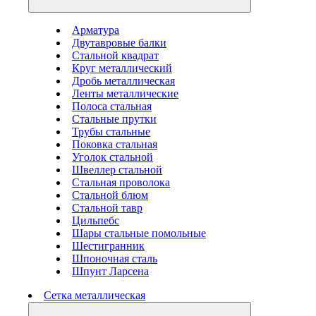
Арматура
Двутавровые балки
Стальной квадрат
Круг металлический
Дробь металлическая
Ленты металлические
Полоса стальная
Стальные прутки
Трубы стальные
Поковка стальная
Уголок стальной
Швеллер стальной
Стальная проволока
Стальной блюм
Стальной тавр
Цильпебс
Шары стальные помольные
Шестигранник
Шпоночная сталь
Шпунт Ларсена
Сетка металлическая