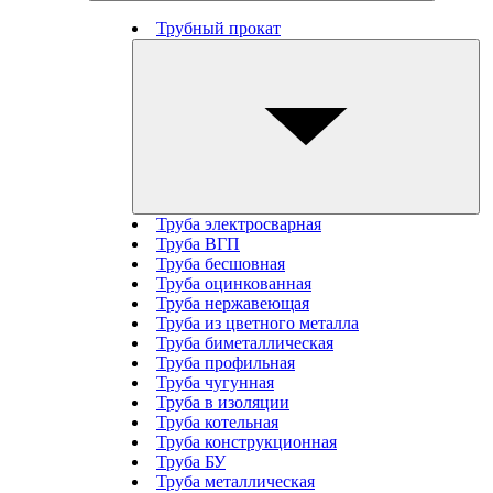
Трубный прокат
Труба электросварная
Труба ВГП
Труба бесшовная
Труба оцинкованная
Труба нержавеющая
Труба из цветного металла
Труба биметаллическая
Труба профильная
Труба чугунная
Труба в изоляции
Труба котельная
Труба конструкционная
Труба БУ
Труба металлическая