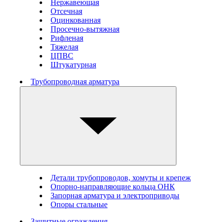
Нержавеющая
Отсечная
Оцинкованная
Просечно-вытяжная
Рифленая
Тяжелая
ЦПВС
Штукатурная
Трубопроводная арматура
Детали трубопроводов, хомуты и крепеж
Опорно-направляющие кольца ОНК
Запорная арматура и электроприводы
Опоры стальные
Защитные ограждения