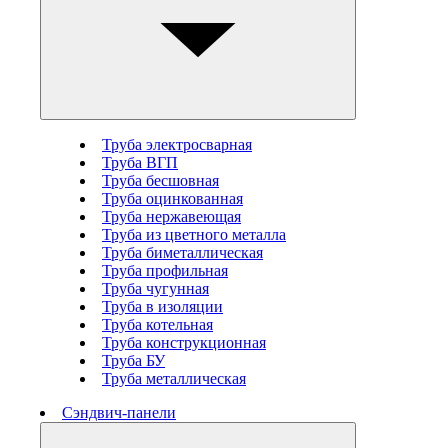
Труба электросварная
Труба ВГП
Труба бесшовная
Труба оцинкованная
Труба нержавеющая
Труба из цветного металла
Труба биметаллическая
Труба профильная
Труба чугунная
Труба в изоляции
Труба котельная
Труба конструкционная
Труба БУ
Труба металлическая
Сэндвич-панели