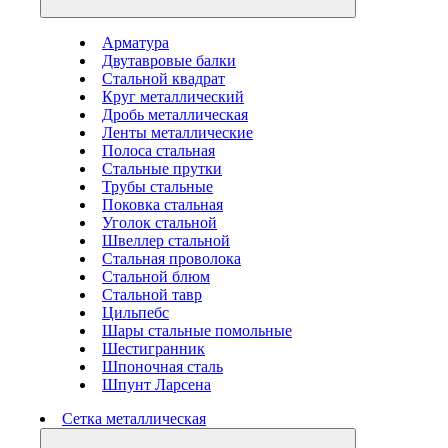
Арматура
Двутавровые балки
Стальной квадрат
Круг металлический
Дробь металлическая
Ленты металлические
Полоса стальная
Стальные прутки
Трубы стальные
Поковка стальная
Уголок стальной
Швеллер стальной
Стальная проволока
Стальной блюм
Стальной тавр
Цильпебс
Шары стальные помольные
Шестигранник
Шпоночная сталь
Шпунт Ларсена
Сетка металлическая