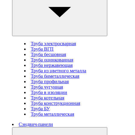
Труба электросварная
Труба ВГП
Труба бесшовная
Труба оцинкованная
Труба нержавеющая
Труба из цветного металла
Труба биметаллическая
Труба профильная
Труба чугунная
Труба в изоляции
Труба котельная
Труба конструкционная
Труба БУ
Труба металлическая
Сэндвич-панели