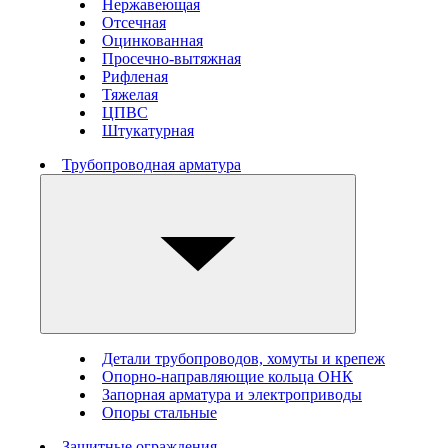
Нержавеющая
Отсечная
Оцинкованная
Просечно-вытяжная
Рифленая
Тяжелая
ЦПВС
Штукатурная
Трубопроводная арматура
Детали трубопроводов, хомуты и крепеж
Опорно-направляющие кольца ОНК
Запорная арматура и электроприводы
Опоры стальные
Защитные ограждения