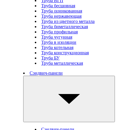
Труба ВГП
Труба бесшовная
Труба оцинкованная
Труба нержавеющая
Труба из цветного металла
Труба биметаллическая
Труба профильная
Труба чугунная
Труба в изоляции
Труба котельная
Труба конструкционная
Труба БУ
Труба металлическая
Сэндвич-панели
Сэндвич-панели