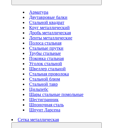
Арматура
Двутавровые балки
Стальной квадрат
Круг металлический
Дробь металлическая
Ленты металлические
Полоса стальная
Стальные прутки
Трубы стальные
Поковка стальная
Уголок стальной
Швеллер стальной
Стальная проволока
Стальной блюм
Стальной тавр
Цильпебс
Шары стальные помольные
Шестигранник
Шпоночная сталь
Шпунт Ларсена
Сетка металлическая