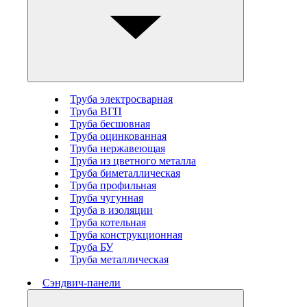
Труба электросварная
Труба ВГП
Труба бесшовная
Труба оцинкованная
Труба нержавеющая
Труба из цветного металла
Труба биметаллическая
Труба профильная
Труба чугунная
Труба в изоляции
Труба котельная
Труба конструкционная
Труба БУ
Труба металлическая
Сэндвич-панели