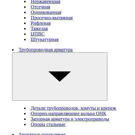
Нержавеющая
Отсечная
Оцинкованная
Просечно-вытяжная
Рифленая
Тяжелая
ЦПВС
Штукатурная
Трубопроводная арматура
Детали трубопроводов, хомуты и крепеж
Опорно-направляющие кольца ОНК
Запорная арматура и электроприводы
Опоры стальные
Защитные ограждения