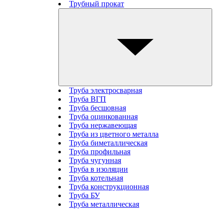
Трубный прокат
Труба электросварная
Труба ВГП
Труба бесшовная
Труба оцинкованная
Труба нержавеющая
Труба из цветного металла
Труба биметаллическая
Труба профильная
Труба чугунная
Труба в изоляции
Труба котельная
Труба конструкционная
Труба БУ
Труба металлическая