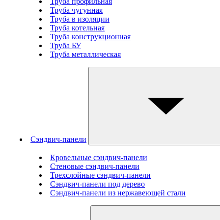
Труба профильная
Труба чугунная
Труба в изоляции
Труба котельная
Труба конструкционная
Труба БУ
Труба металлическая
Сэндвич-панели
Кровельные сэндвич-панели
Стеновые cэндвич-панели
Трехслойные сэндвич-панели
Сэндвич-панели под дерево
Сэндвич-панели из нержавеющей стали