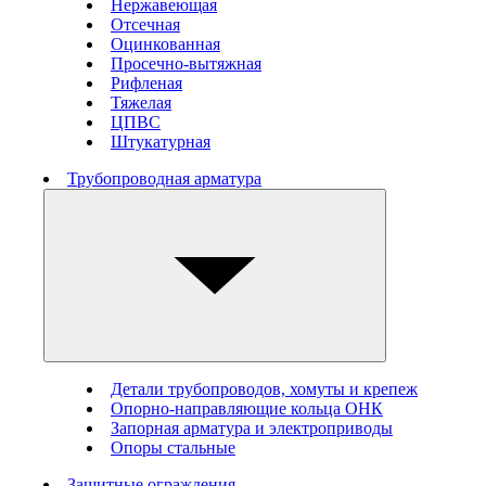
Нержавеющая
Отсечная
Оцинкованная
Просечно-вытяжная
Рифленая
Тяжелая
ЦПВС
Штукатурная
Трубопроводная арматура
Детали трубопроводов, хомуты и крепеж
Опорно-направляющие кольца ОНК
Запорная арматура и электроприводы
Опоры стальные
Защитные ограждения