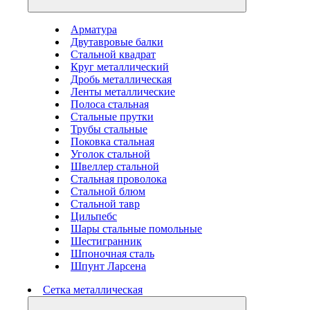
Арматура
Двутавровые балки
Стальной квадрат
Круг металлический
Дробь металлическая
Ленты металлические
Полоса стальная
Стальные прутки
Трубы стальные
Поковка стальная
Уголок стальной
Швеллер стальной
Стальная проволока
Стальной блюм
Стальной тавр
Цильпебс
Шары стальные помольные
Шестигранник
Шпоночная сталь
Шпунт Ларсена
Сетка металлическая