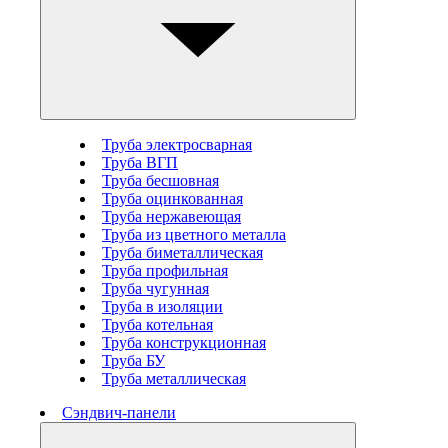
Труба электросварная
Труба ВГП
Труба бесшовная
Труба оцинкованная
Труба нержавеющая
Труба из цветного металла
Труба биметаллическая
Труба профильная
Труба чугунная
Труба в изоляции
Труба котельная
Труба конструкционная
Труба БУ
Труба металлическая
Сэндвич-панели