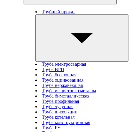
Трубный прокат
Труба электросварная
Труба ВГП
Труба бесшовная
Труба оцинкованная
Труба нержавеющая
Труба из цветного металла
Труба биметаллическая
Труба профильная
Труба чугунная
Труба в изоляции
Труба котельная
Труба конструкционная
Труба БУ