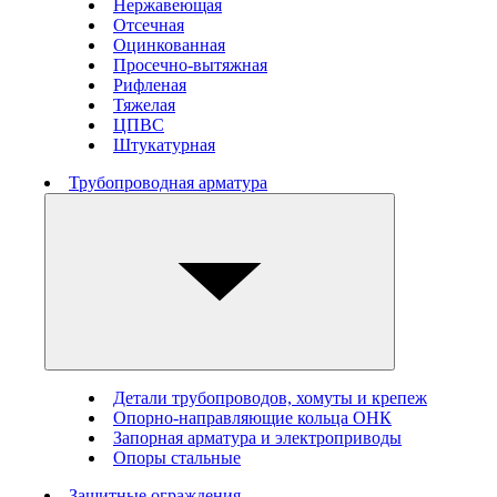
Нержавеющая
Отсечная
Оцинкованная
Просечно-вытяжная
Рифленая
Тяжелая
ЦПВС
Штукатурная
Трубопроводная арматура
Детали трубопроводов, хомуты и крепеж
Опорно-направляющие кольца ОНК
Запорная арматура и электроприводы
Опоры стальные
Защитные ограждения