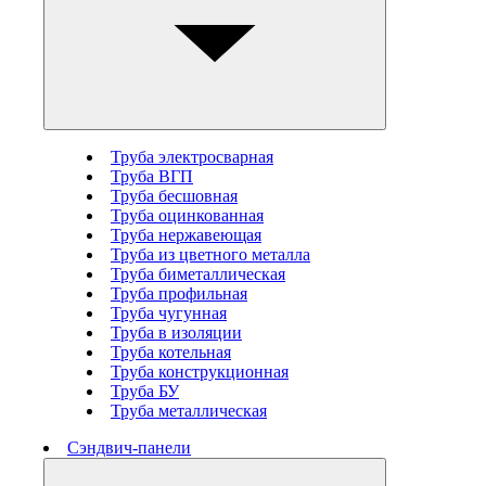
Труба электросварная
Труба ВГП
Труба бесшовная
Труба оцинкованная
Труба нержавеющая
Труба из цветного металла
Труба биметаллическая
Труба профильная
Труба чугунная
Труба в изоляции
Труба котельная
Труба конструкционная
Труба БУ
Труба металлическая
Сэндвич-панели