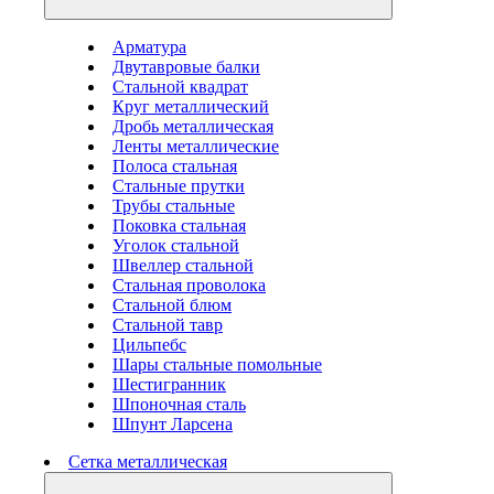
Арматура
Двутавровые балки
Стальной квадрат
Круг металлический
Дробь металлическая
Ленты металлические
Полоса стальная
Стальные прутки
Трубы стальные
Поковка стальная
Уголок стальной
Швеллер стальной
Стальная проволока
Стальной блюм
Стальной тавр
Цильпебс
Шары стальные помольные
Шестигранник
Шпоночная сталь
Шпунт Ларсена
Сетка металлическая